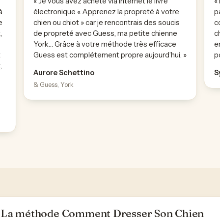
« Je vous avez acheté via Internet le livre
«
à
électronique « Apprenez la propreté à votre
p
e
chien ou chiot » car je rencontrais des soucis
c
,
de propreté avec Guess, ma petite chienne
c
York… Grâce à votre méthode très efficace
e
t
Guess est complétement propre aujourd’hui. »
p
,
Aurore Schettino
S
& Guess, York
La méthode Comment Dresser Son Chien