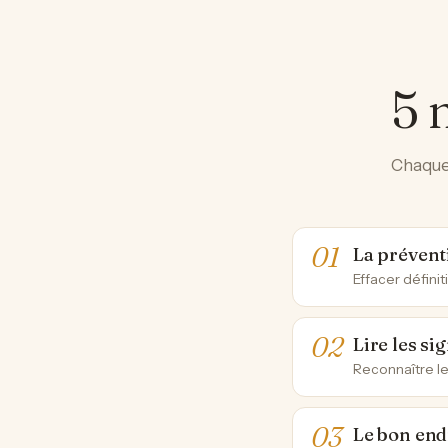
5 
Chaque 
La prévent
Effacer défini
Lire les si
Reconnaître le
Le bon endr