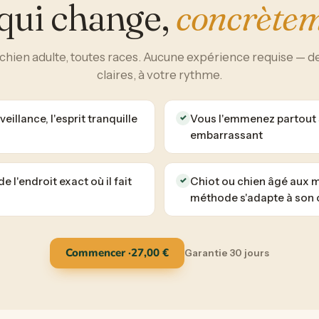
qui change,
concrète
 chien adulte, toutes races. Aucune expérience requise — d
claires, à votre rythme.
eillance, l'esprit tranquille
Vous l'emmenez partout s
✓
embarrassant
e l'endroit exact où il fait
Chiot ou chien âgé aux m
✓
méthode s'adapte à son 
Commencer ·
27,00
€
Garantie 30 jours