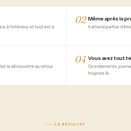
02
Même après la p
s à l'intérieur, et tout est à
Il attend parfois d'êt
04
Vous avez tout t
ez la découverte au retour.
Grondements, journau
toujours là.
LE RÉSULTAT