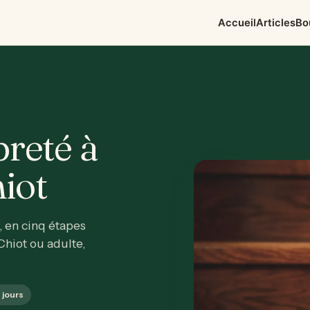
Accueil
Articles
Bo
reté à
hiot
, en cinq étapes
Chiot ou adulte,
 jours