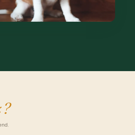
 ?
end.