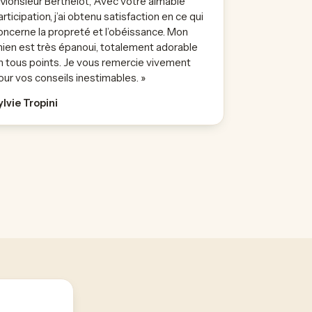
 Monsieur Berthelot, Avec votre aimable
articipation, j’ai obtenu satisfaction en ce qui
oncerne la propreté et l’obéissance. Mon
hien est très épanoui, totalement adorable
n tous points. Je vous remercie vivement
our vos conseils inestimables. »
ylvie Tropini