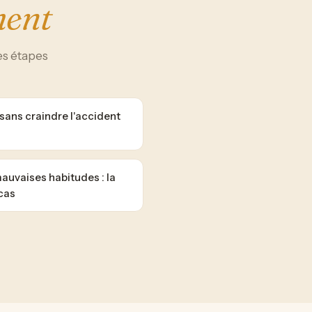
ment
es étapes
ans craindre l'accident
auvaises habitudes : la
cas