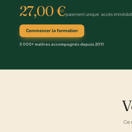
27,00
€
paiement unique · accès immédia
Commencer la formation
5 000+ maîtres accompagnés depuis 2011
V
Ce 