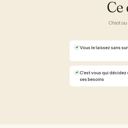
Ce 
Chiot ou
Vous le laissez sans surv
✓
C'est vous qui décidez d
✓
ses besoins