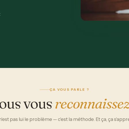
t
ÇA VOUS PARLE ?
ous vous
reconnaissez
n'est pas lui le problème — c'est la méthode. Et ça, ça s'appr