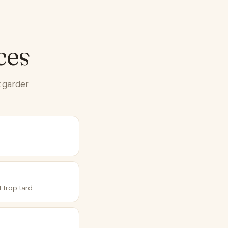
ces
t garder
 trop tard.