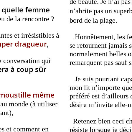
de beauté. Je n’ai pas
 quelle femme
n’abrite pas un
superb
eu de la rencontre ?
bord de la plage.
es et irrésistibles à
Honnêtement, les fe
super dragueur
,
se retournent jamais 
normalement belles o
 conversation qui
remarquent pas sauf s
gera à coup sûr
Je suis pourtant cap
mon lit n’importe que
moustille même
préféré est d’ailleurs 
au monde (à utiliser
désire m’invite elle-
sant),
Retenez bien ceci ch
s et comment en
résiste lorsque je déc