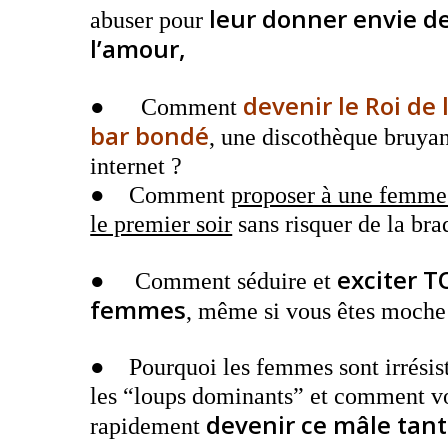
leur donner envie de
abuser pour
l’amour,
devenir le Roi de
● Comment
bar bondé
, une discothèque bruya
internet ?
●
Comment
proposer à une femme 
le premier soir
sans risquer de la bra
exciter T
● Comment séduire et
femmes
, même si vous êtes moche
● Pourquoi les femmes sont irrésist
les “loups dominants” et comment v
devenir ce mâle tant
rapidement