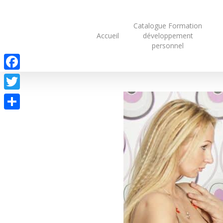
Skip
to
Catalogue Formation
main
Accueil
développement
content
personnel
Facebook
Twitter
Partager