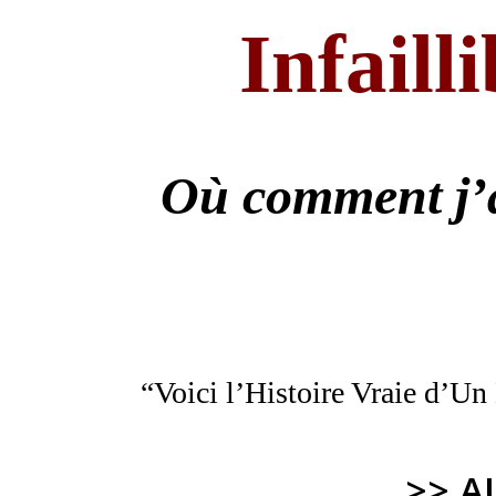
Infailli
Où
comment j’a
“Voici l’Histoire Vraie d’
>> A