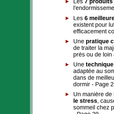
Les
7 produits
l'endormisseme
Les
6 meilleur
existent pour l
efficacement co
Une
pratique 
de traiter la ma
près ou de loin
Une
techniqu
adaptée au so
dans de meilleu
dormir - Page 
Un manière de
le stress
, cau
sommeil chez pr