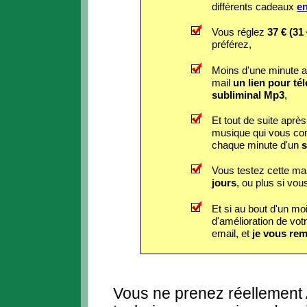
différents cadeaux
en
Vous réglez
37 € (31
préférez,
Moins d'une minute a
mail
un lien pour té
subliminal Mp3
,
Et tout de suite apr
musique qui vous con
chaque minute d'un
s
Vous testez cette ma
jours
, ou plus si vou
Et si au bout d'un mo
d'amélioration de vo
email, et
je vous re
Vous ne prenez réellemen