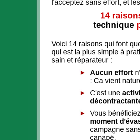
l'acceptez sans effort, et le
14 raison
technique
Voici 14 raisons qui font qu
qui est la plus simple à pr
sain et réparateur :
Aucun effort
n
: Ca vient natur
C'est une
activ
décontractant
Vous bénéficie
moment d'éva
campagne sans
canapé,