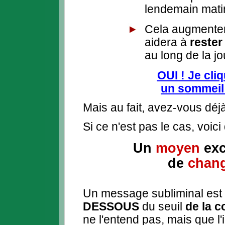
lendemain mati
Cela augmenter
aidera à
rester
au long de la j
OUI ! Je cli
un sommeil 
Mais au fait, avez-vous déj
Si ce n'est pas le cas, voici d
Un
moyen
exc
de
chang
Un message subliminal est 
DESSOUS
du seuil
de la 
ne l'entend pas, mais que l'