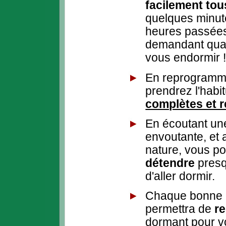
facilement tou
quelques minute
heures passées 
demandant quan
vous endormir 
En reprogramma
prendrez l'habi
complètes et r
En écoutant un
envoutante, et a
nature, vous p
détendre
pres
d'aller dormir.
Chaque bonne n
permettra de
re
dormant pour vou