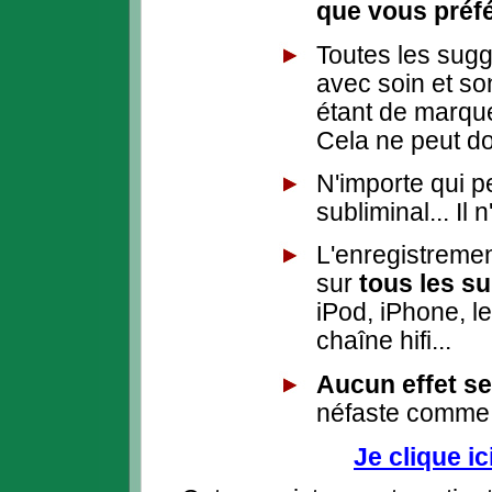
que vous préf
Toutes les sugg
avec soin et so
étant de marque
Cela ne peut d
N'importe qui p
subliminal... Il 
L'enregistremen
sur
tous les s
iPod, iPhone, l
chaîne hifi...
Aucun effet s
néfaste comme 
Je clique i