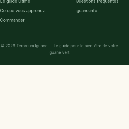
Le guide ultime
Questions fréquentes
Ce que vous apprenez
iguane.info
Commander
©
2026
Terrarium Iguane — Le guide pour le bien-être de votre
iguane vert.