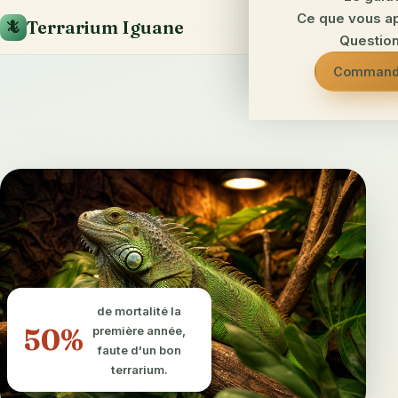
Ce que vous a
Terrarium Iguane
🦎
Questio
Command
de mortalité la
50%
première année,
faute d'un bon
terrarium.