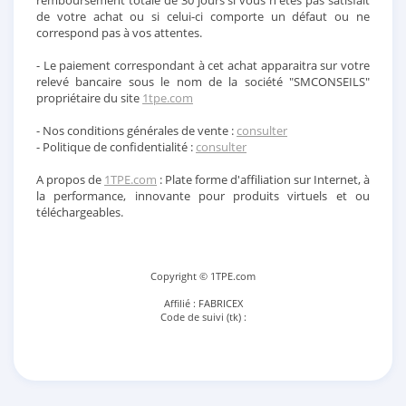
remboursement totale de 30 jours si vous n'êtes pas satisfait
de votre achat ou si celui-ci comporte un défaut ou ne
correspond pas à vos attentes.
- Le paiement correspondant à cet achat apparaitra sur votre
relevé bancaire sous le nom de la société "SMCONSEILS"
propriétaire du site
1tpe.com
- Nos conditions générales de vente :
consulter
- Politique de confidentialité :
consulter
A propos de
1TPE.com
: Plate forme d'affiliation sur Internet, à
la performance, innovante pour produits virtuels et ou
téléchargeables.
Copyright © 1TPE.com
Affilié : FABRICEX
Code de suivi (tk) :