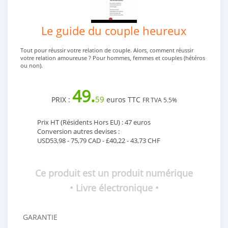
Le guide du couple heureux
Tout pour réussir votre relation de couple. Alors, comment réussir
votre relation amoureuse ? Pour hommes, femmes et couples (hétéros
ou non).
49.
59
PRIX :
euros TTC
FR TVA 5.5%
Prix HT (Résidents Hors EU) : 47 euros
Conversion autres devises :
USD53,98 - 75,79 CAD - £40,22 - 43,73 CHF
Ce produit est un produit numérique
• Livre électronique •
GARANTIE