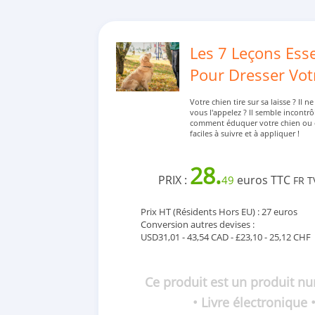
Les 7 Leçons Esse
Pour Dresser Vot
Votre chien tire sur sa laisse ? Il 
vous l'appelez ? Il semble incontrô
comment éduquer votre chien ou c
faciles à suivre et à appliquer !
28.
PRIX :
euros TTC
49
FR T
Prix HT (Résidents Hors EU) : 27 euros
Conversion autres devises :
USD31,01 - 43,54 CAD - £23,10 - 25,12 CHF
Ce produit est un produit n
• Livre électronique 