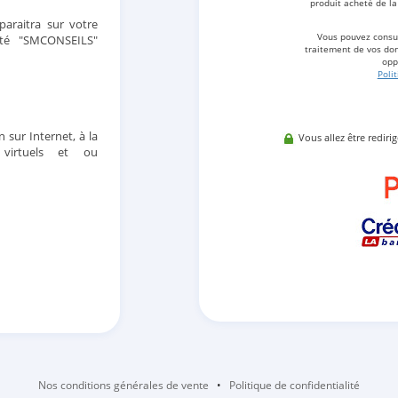
produit acheté de la
araitra sur votre
Vous pouvez consul
été "SMCONSEILS"
traitement de vos don
opp
Poli
n sur Internet, à la
Vous allez être rediri
 virtuels et ou
Nos conditions générales de vente
•
Politique de confidentialité