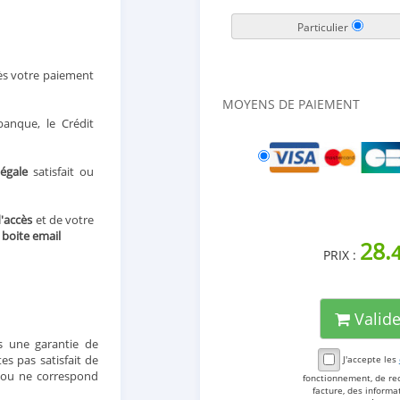
Particulier
ès votre paiement
MOYENS DE PAIEMENT
anque, le Crédit
légale
satisfait ou
d'accès
et de votre
e
boite email
28.
PRIX :
Valid
 une garantie de
s pas satisfait de
J'accepte les
t ou ne correspond
fonctionnement, de re
facture, des inform