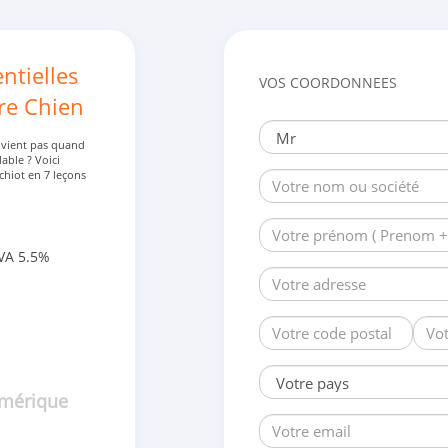
ntielles
VOS COORDONNEES
re Chien
ne vient pas quand
lable ? Voici
hiot en 7 leçons
VA 5.5%
umérique
•